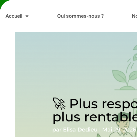
Accueil
Qui sommes-nous ?
N
🚀 Plus resp
plus rentabl
par
Elisa Dedieu
|
Mai 29, 2026