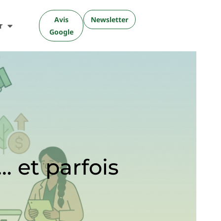
Avis
Newsletter
r
Google
… et parfois