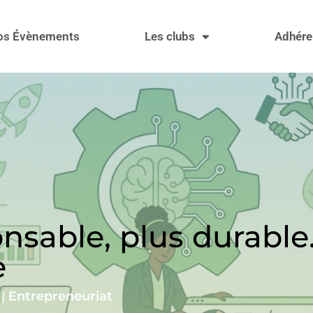
os Évènements
Les clubs
Adhére
onsable, plus durable
e
|
Entrepreneuriat