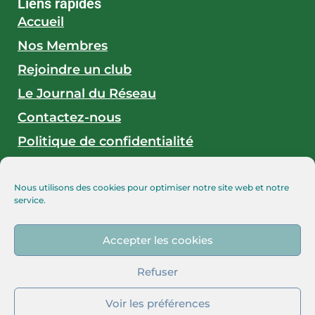
Liens rapides
Accueil
Nos Membres
Rejoindre un club
Le Journal du Réseau
Contactez-nous
Politique de confidentialité
Mentions légales
Nous utilisons des cookies pour optimiser notre site web et notre
service.
En savoir plus
Les associations accompagnées
Accepter les cookies
bonjour@reseau-ulysse-entrepreneurs.fr
Nos événements
Refuser
Adhésion CSE
Voir les préférences
incluse